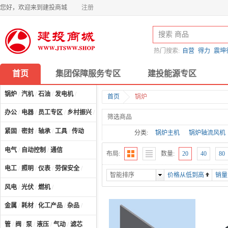
您好，欢迎来到建投商城
注册
热门搜索:
自营
得力
震坤
首页
集团保障服务专区
建投能源专区
锅炉
/
汽机
/
石油
/
发电机
/
首页
锅炉
办公
/
电器
/
员工专区
/
乡村振兴
/
计算机及配件
/
筛选商品
紧固
/
密封
/
轴承
/
工具
/
传动
分类:
锅炉主机
锅炉轴流风机
受热面设备配件
磨煤机
电气
/
自动控制
/
通信
布局:
数量:
20
40
80
燃烧器配件
烟风道配件
电工
/
照明
/
仪表
/
劳保安全
/
智能排序
价格从低到高
销量
风电
/
光伏
/
燃机
/
金属
/
耗材
/
化工产品
/
杂品
/
管
/
阀
/
泵
/
液压
/
气动
/
滤芯