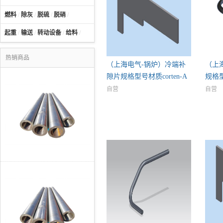
燃料
/
除灰
/
脱硫
/
脱硝
/
起重
/
输送
/
转动设备
/
给料
/
热销商品
（上海电气-锅炉）冷端补
（上
隙片规格型号材质corten-A
规格型
自营
自营