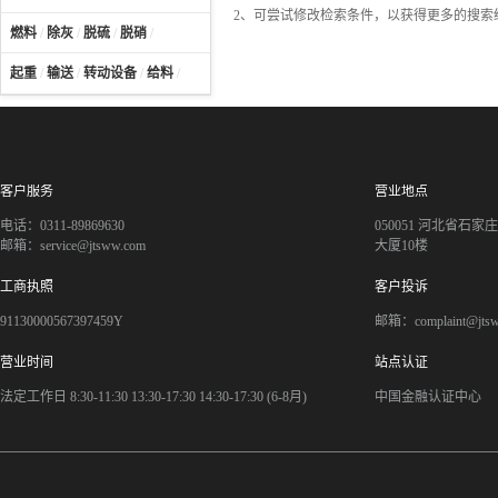
2、可尝试修改检索条件，以获得更多的搜索
燃料
/
除灰
/
脱硫
/
脱硝
/
起重
/
输送
/
转动设备
/
给料
/
客户服务
营业地点
电话：0311-89869630
050051 河北省石
邮箱：service@jtsww.com
大厦10楼
工商执照
客户投诉
91130000567397459Y
邮箱：complaint@jts
营业时间
站点认证
法定工作日 8:30-11:30 13:30-17:30 14:30-17:30 (6-8月)
中国金融认证中心