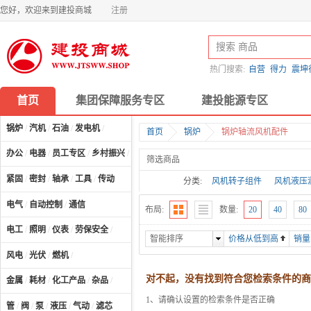
您好，欢迎来到建投商城
注册
热门搜索:
自营
得力
震坤
首页
集团保障服务专区
建投能源专区
锅炉
/
汽机
/
石油
/
发电机
/
首页
锅炉
锅炉轴流风机配件
办公
/
电器
/
员工专区
/
乡村振兴
/
计算机及配件
/
筛选商品
紧固
/
密封
/
轴承
/
工具
/
传动
分类:
风机转子组件
风机液压
电气
/
自动控制
/
通信
布局:
数量:
20
40
80
电工
/
照明
/
仪表
/
劳保安全
/
智能排序
价格从低到高
销量
风电
/
光伏
/
燃机
/
对不起，没有找到符合您检索条件的商
金属
/
耗材
/
化工产品
/
杂品
/
1、请确认设置的检索条件是否正确
管
/
阀
/
泵
/
液压
/
气动
/
滤芯