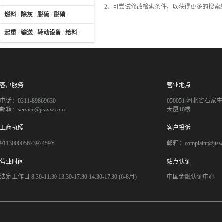
2、可尝试修改检索条件，以获得更多的搜索
燃料
/
除灰
/
脱硫
/
脱硝
/
起重
/
输送
/
转动设备
/
给料
/
客户服务
营业地点
电话：0311-89869630
050051 河北省石
邮箱：service@jtsww.com
大厦10楼
工商执照
客户投诉
91130000567397459Y
邮箱：complaint@jts
营业时间
站点认证
法定工作日 8:30-11:30 13:30-17:30 14:30-17:30 (6-8月)
中国金融认证中心