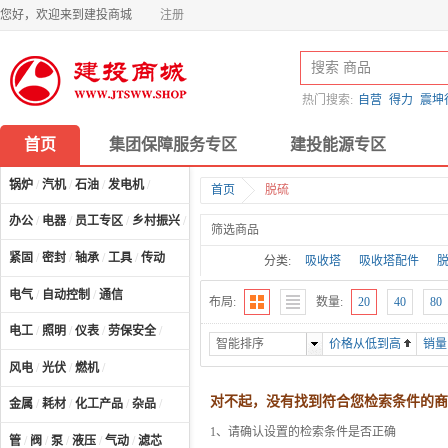
您好，欢迎来到建投商城
注册
热门搜索:
自营
得力
震坤
首页
集团保障服务专区
建投能源专区
锅炉
/
汽机
/
石油
/
发电机
/
首页
脱硫
办公
/
电器
/
员工专区
/
乡村振兴
/
计算机及配件
/
筛选商品
紧固
/
密封
/
轴承
/
工具
/
传动
分类:
吸收塔
吸收塔配件
电气
/
自动控制
/
通信
布局:
数量:
20
40
80
电工
/
照明
/
仪表
/
劳保安全
/
智能排序
价格从低到高
销量
风电
/
光伏
/
燃机
/
对不起，没有找到符合您检索条件的商
金属
/
耗材
/
化工产品
/
杂品
/
1、请确认设置的检索条件是否正确
管
/
阀
/
泵
/
液压
/
气动
/
滤芯