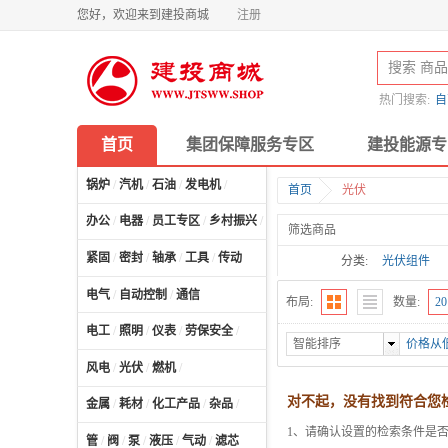
您好，欢迎来到建投商城
注册
热门搜索:
自
首页
集团保障服务专区
建投能源专
锅炉
/
汽机
/
石油
/
发电机
/
首页
光伏
办公
/
电器
/
员工专区
/
乡村振兴
/
计算机及配件
/
筛选商品
紧固
/
密封
/
轴承
/
工具
/
传动
分类:
光伏组件
电气
/
自动控制
/
通信
布局:
数量:
20
电工
/
照明
/
仪表
/
劳保安全
/
智能排序
价格从
风电
/
光伏
/
燃机
/
对不起，没有找到符合您
金属
/
耗材
/
化工产品
/
杂品
/
1、请确认设置的检索条件是
管
/
阀
/
泵
/
液压
/
气动
/
滤芯