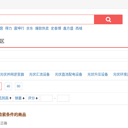
营
得力
震坤行
京东
爆款热卖
史泰博
鑫方盛
西域
区
光伏并网逆变器
光伏汇流设备
光伏直流配电设备
光伏升压设备
光伏环境
40
80
-
低到高
销量
评分
检索条件的商品
否正确