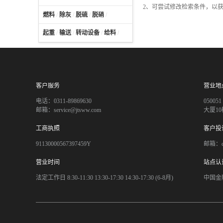
2、可尝试修改检索条件，以
燃料
/
除灰
/
脱硫
/
脱硝
/
起重
/
输送
/
转动设备
/
给料
/
客户服务
营业地
电话：0311-89869630
050
邮箱：service@jtsww.com
大厦10
工商执照
客户投
91130000567397459Y
邮箱：co
营业时间
站点认
法定工作日 8:30-11:30 13:30-17:30 14:30-17:30 (6-8月)
中国金