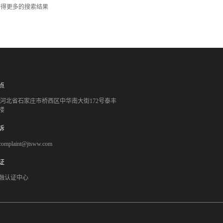
获得更多的搜索结果
点
051 河北省石家庄市桥西区中华南大街172号泰丰
楼
诉
mplaint@jtsww.com
证
融认证中心