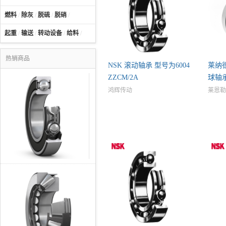
燃料
/
除灰
/
脱硫
/
脱硝
/
起重
/
输送
/
转动设备
/
给料
/
热销商品
NSK 滚动轴承 型号为6004
莱纳德
ZZCM/2A
球轴承 
鸿辉传动
莱恩勒