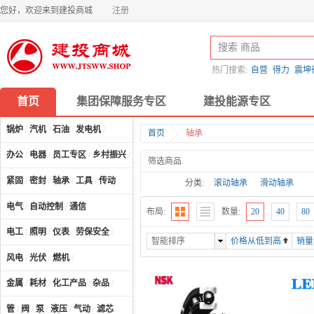
您好，欢迎来到建投商城
注册
热门搜索:
自营
得力
震坤
首页
集团保障服务专区
建投能源专区
锅炉
/
汽机
/
石油
/
发电机
/
首页
轴承
办公
/
电器
/
员工专区
/
乡村振兴
/
计算机及配件
/
筛选商品
紧固
/
密封
/
轴承
/
工具
/
传动
分类:
滚动轴承
滑动轴承
电气
/
自动控制
/
通信
布局:
数量:
20
40
80
电工
/
照明
/
仪表
/
劳保安全
/
智能排序
价格从低到高
销量
风电
/
光伏
/
燃机
/
金属
/
耗材
/
化工产品
/
杂品
/
管
/
阀
/
泵
/
液压
/
气动
/
滤芯