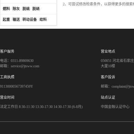
2、可尝试修改检索条件，以获得更多的搜索
燃料
/
除灰
/
脱硫
/
脱硝
/
起重
/
输送
/
转动设备
/
给料
/
客户服务
营业地点
电话：0311-89869630
050051 河北省石
邮箱：service@jtsww.com
大厦10楼
工商执照
客户投诉
91130000567397459Y
邮箱：complaint@jts
营业时间
站点认证
法定工作日 8:30-11:30 13:30-17:30 14:30-17:30 (6-8月)
中国金融认证中心