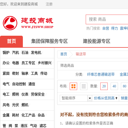
您好，欢迎来到建投商城
注册
热门搜索:
自营
得力
震坤
首页
集团保障服务专区
建投能源专区
锅炉
/
汽机
/
石油
/
发电机
/
首页
输送带
办公
/
电器
/
员工专区
/
乡村振兴
/
计算机及配件
/
筛选商品
紧固
/
密封
/
轴承
/
工具
/
传动
分类:
纤维芯普通输送带
金属
电气
/
自动控制
/
通信
布局:
数量:
20
40
80
电工
/
照明
/
仪表
/
劳保安全
/
智能排序
价格从低到高
销量
风电
/
光伏
/
燃机
/
对不起，没有找到符合您检索条件的商
金属
/
耗材
/
化工产品
/
杂品
/
1、请确认设置的检索条件是否正确
管
/
阀
/
泵
/
液压
/
气动
/
滤芯