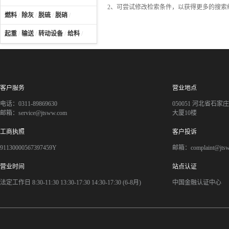
2、可尝试修改检索条件，以获得更多的搜索
燃料
/
除灰
/
脱硫
/
脱硝
/
起重
/
输送
/
转动设备
/
给料
/
客户服务
营业地点
电话：0311-89869630
050051 河北省石
邮箱：service@jtsww.com
大厦10楼
工商执照
客户投诉
91130000567397459Y
邮箱：complaint@jts
营业时间
站点认证
法定工作日 8:30-11:30 13:30-17:30 14:30-17:30 (6-8月)
中国金融认证中心