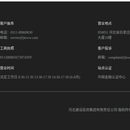
客户服务
营业地点
电话：0311-89869630
050051 河北省石
邮箱：service@jtsww.com
大厦10楼
工商执照
客户投诉
91130000567397459Y
邮箱：complaint@jts
营业时间
站点认证
法定工作日 8:30-11:30 13:30-17:30 14:30-17:30 (6-8月)
中国金融认证中心
河北建设投资集团有限责任公司
版权所有©