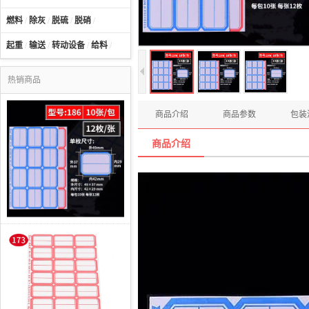
燃料
/
除灰
/
脱硫
/
脱硝
/
起重
/
输送
/
转动设备
/
给料
/
热销商品
商品介绍
商品参数
包装
商品介绍