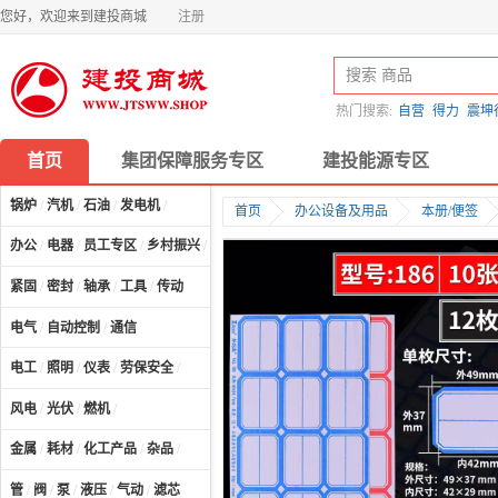
您好，欢迎来到建投商城
注册
热门搜索:
自营
得力
震坤
首页
集团保障服务专区
建投能源专区
锅炉
/
汽机
/
石油
/
发电机
/
首页
办公设备及用品
本册/便签
办公
/
电器
/
员工专区
/
乡村振兴
/
计算机及配件
/
紧固
/
密封
/
轴承
/
工具
/
传动
电气
/
自动控制
/
通信
电工
/
照明
/
仪表
/
劳保安全
/
风电
/
光伏
/
燃机
/
金属
/
耗材
/
化工产品
/
杂品
/
管
/
阀
/
泵
/
液压
/
气动
/
滤芯