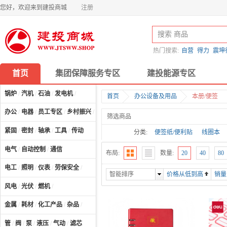
您好，欢迎来到建投商城
注册
热门搜索:
自营
得力
震坤
首页
集团保障服务专区
建投能源专区
锅炉
/
汽机
/
石油
/
发电机
/
首页
办公设备及用品
本册/便签
办公
/
电器
/
员工专区
/
乡村振兴
/
计算机及配件
/
筛选商品
紧固
/
密封
/
轴承
/
工具
/
传动
分类:
便签纸/便利贴
线圈本
电气
/
自动控制
/
通信
布局:
数量:
20
40
80
电工
/
照明
/
仪表
/
劳保安全
/
智能排序
价格从低到高
销量
风电
/
光伏
/
燃机
/
金属
/
耗材
/
化工产品
/
杂品
/
管
/
阀
/
泵
/
液压
/
气动
/
滤芯