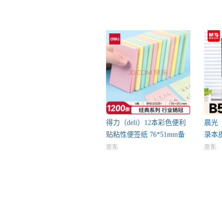
得力（deli）12本彩色便利
晨光
贴粘性便签纸 76*51mm备
录本
软
京东
京东