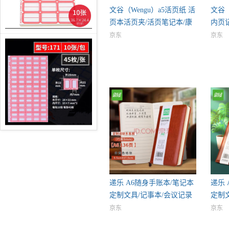
文谷（Wengu）a5活页纸 活
文谷（
页本活页夹/活页笔记本/康
内页
京东
京东
递乐 A6随身手账本/笔记本
递乐 
定制文具/记事本/会议记录
定制
京东
京东