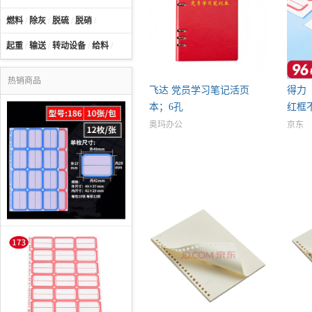
燃料
/
除灰
/
脱硫
/
脱硝
/
起重
/
输送
/
转动设备
/
给料
/
热销商品
飞达 党员学习笔记活页
得力（d
本；6孔
红框
奥玛办公
京东