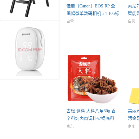
佳能（Canon）EOS RP 全
索尼7
画幅微单数码相机 24-105标
智能
75X
自营
自营
古松 调料 大料八角30g 香
美丽
辛料炖卤肉调料火锅底料
污金
京东
京东