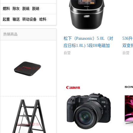
燃料
/
除灰
/
脱硫
/
脱硝
/
起重
/
输送
/
转动设备
/
给料
/
热销商品
松下（Panasonic）5.0L（对
536
应日标1.8L) 5段IH电磁加
双变
自营
自营