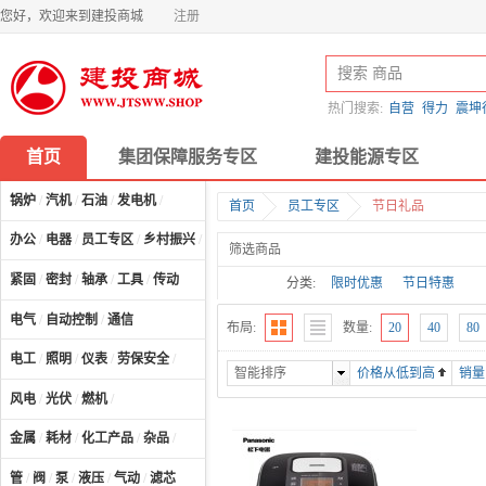
您好，欢迎来到建投商城
注册
热门搜索:
自营
得力
震坤
首页
集团保障服务专区
建投能源专区
锅炉
/
汽机
/
石油
/
发电机
/
首页
员工专区
节日礼品
办公
/
电器
/
员工专区
/
乡村振兴
/
计算机及配件
/
筛选商品
紧固
/
密封
/
轴承
/
工具
/
传动
分类:
限时优惠
节日特惠
电气
/
自动控制
/
通信
布局:
数量:
20
40
80
电工
/
照明
/
仪表
/
劳保安全
/
智能排序
价格从低到高
销量
风电
/
光伏
/
燃机
/
金属
/
耗材
/
化工产品
/
杂品
/
管
/
阀
/
泵
/
液压
/
气动
/
滤芯