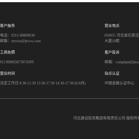
客户服务
营业地点
电话：0311-89869630
050051 河北省石
邮箱：service@jtsww.com
大厦10楼
工商执照
客户投诉
91130000567397459Y
邮箱：complaint@jts
营业时间
站点认证
法定工作日 8:30-11:30 13:30-17:30 14:30-17:30 (6-8月)
中国金融认证中心
河北建设投资集团有限责任公司
版权所有©