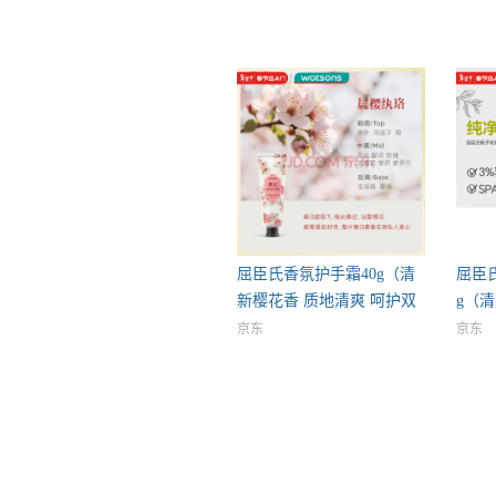
屈臣氏香氛护手霜40g（清
屈臣
新樱花香 质地清爽 呵护双
g（清
京东
京东