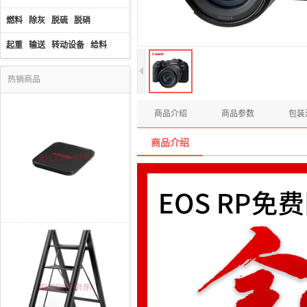
燃料
/
除灰
/
脱硫
/
脱硝
/
起重
/
输送
/
转动设备
/
给料
/
热销商品
商品介绍
商品参数
包装
商品介绍