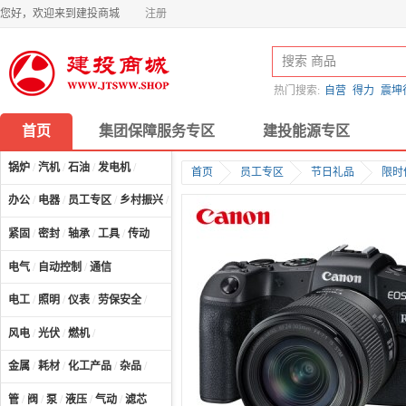
您好，欢迎来到建投商城
注册
热门搜索:
自营
得力
震坤
首页
集团保障服务专区
建投能源专区
锅炉
/
汽机
/
石油
/
发电机
/
首页
员工专区
节日礼品
限时
办公
/
电器
/
员工专区
/
乡村振兴
/
计算机及配件
/
紧固
/
密封
/
轴承
/
工具
/
传动
电气
/
自动控制
/
通信
电工
/
照明
/
仪表
/
劳保安全
/
风电
/
光伏
/
燃机
/
金属
/
耗材
/
化工产品
/
杂品
/
管
/
阀
/
泵
/
液压
/
气动
/
滤芯