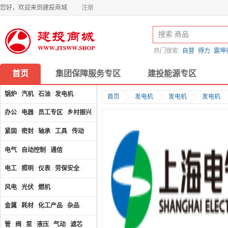
您好，欢迎来到建投商城
注册
热门搜索:
自营
得力
震坤
首页
集团保障服务专区
建投能源专区
锅炉
/
汽机
/
石油
/
发电机
/
首页
发电机
发电机
发电机
办公
/
电器
/
员工专区
/
乡村振兴
/
计算机及配件
/
紧固
/
密封
/
轴承
/
工具
/
传动
电气
/
自动控制
/
通信
电工
/
照明
/
仪表
/
劳保安全
/
风电
/
光伏
/
燃机
/
金属
/
耗材
/
化工产品
/
杂品
/
管
/
阀
/
泵
/
液压
/
气动
/
滤芯