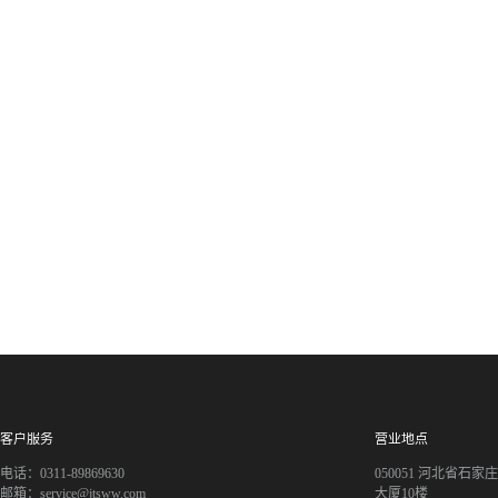
客户服务
营业地点
电话：0311-89869630
050051 河北省石
邮箱：service@jtsww.com
大厦10楼