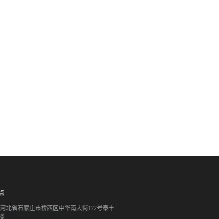
点
051 河北省石家庄市桥西区中华南大街172号泰丰
楼