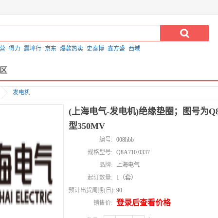
营
得力
震坤行
京东
爆款热卖
史泰博
鑫方盛
西域
区
发电机
(上海电气-发电机)绝缘垫圈；图号为Q8A
型350MV
编号:
008hbb
规格型号:
Q8A710.0337
品牌:
上海电气
起订数量:
1（套）
预计出货周期(日):
90
登录后查看价格
销售价: