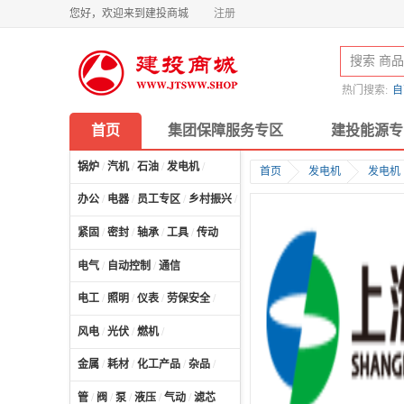
您好，欢迎来到建投商城
注册
热门搜索:
自
首页
集团保障服务专区
建投能源专
锅炉
/
汽机
/
石油
/
发电机
/
首页
发电机
发电机
办公
/
电器
/
员工专区
/
乡村振兴
/
计算机及配件
/
紧固
/
密封
/
轴承
/
工具
/
传动
电气
/
自动控制
/
通信
电工
/
照明
/
仪表
/
劳保安全
/
风电
/
光伏
/
燃机
/
金属
/
耗材
/
化工产品
/
杂品
/
管
/
阀
/
泵
/
液压
/
气动
/
滤芯