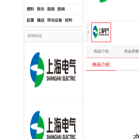
燃料
/
除灰
/
脱硫
/
脱硝
/
起重
/
输送
/
转动设备
/
给料
/
热销商品
商品介绍
商品参数
商品介绍