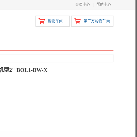
会员中心
|
帮助中心
购物车(
0
)
第三方购物车(
0
)
型2" BOL1-BW-X