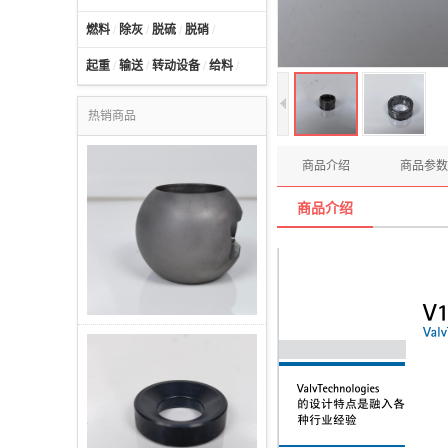
燃料
/
除灰
/
脱硫
/
脱硝
/
起重
/
输送
/
转动设备
/
给料
/
热销商品
商品介绍
商品参数
商品介绍