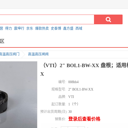
营
得力
震坤行
京东
爆款热卖
史泰博
鑫方盛
西域
区
高温高压阀门
高温高压闸阀
（VTI）2" BOL1-BW-XX 盘根；适用机
X
编号:
008hb4
规格型号:
2" BOL1-BW-XX
品牌:
VTI
起订数量:
1（个）
预计出货周期(日):
30
登录后查看价格
销售价: