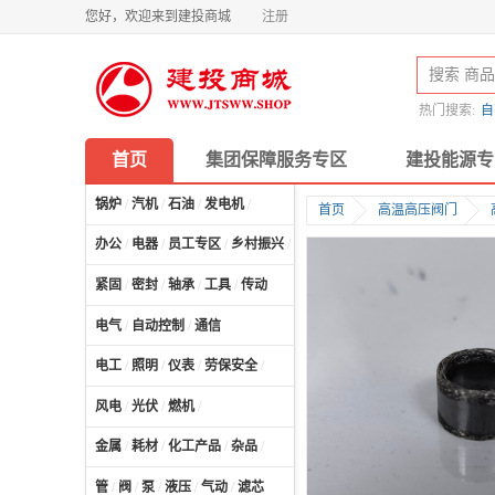
您好，欢迎来到建投商城
注册
热门搜索:
自
首页
集团保障服务专区
建投能源专
锅炉
/
汽机
/
石油
/
发电机
/
首页
高温高压阀门
办公
/
电器
/
员工专区
/
乡村振兴
/
计算机及配件
/
紧固
/
密封
/
轴承
/
工具
/
传动
电气
/
自动控制
/
通信
电工
/
照明
/
仪表
/
劳保安全
/
风电
/
光伏
/
燃机
/
金属
/
耗材
/
化工产品
/
杂品
/
管
/
阀
/
泵
/
液压
/
气动
/
滤芯