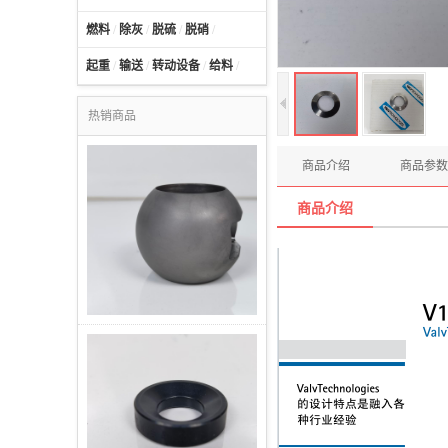
燃料
/
除灰
/
脱硫
/
脱硝
/
起重
/
输送
/
转动设备
/
给料
/
热销商品
商品介绍
商品参数
商品介绍