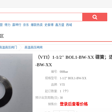
营
得力
震坤行
京东
爆款热卖
史泰博
鑫方盛
西域
区
高温高压阀门
高温高压闸阀
（VTI）1-1/2" BOL1-BW-XX 碟簧；适
-BW-XX
编号:
008har
规格型号:
1-1/2" BOL1-BW-XX
品牌:
VTI
起订数量:
1（个）
预计出货周期(日):
30
登录后查看价格
销售价: