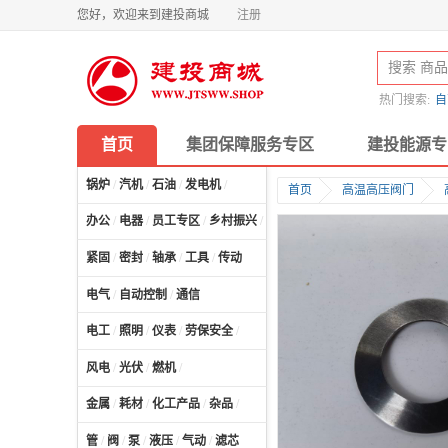
您好，欢迎来到建投商城
注册
热门搜索:
自
首页
集团保障服务专区
建投能源专
锅炉
/
汽机
/
石油
/
发电机
/
首页
高温高压阀门
办公
/
电器
/
员工专区
/
乡村振兴
/
计算机及配件
/
紧固
/
密封
/
轴承
/
工具
/
传动
电气
/
自动控制
/
通信
电工
/
照明
/
仪表
/
劳保安全
/
风电
/
光伏
/
燃机
/
金属
/
耗材
/
化工产品
/
杂品
/
管
/
阀
/
泵
/
液压
/
气动
/
滤芯