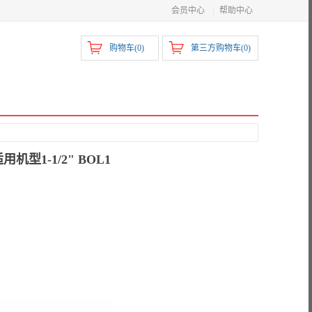
会员中心
|
帮助中心
购物车(
0
)
第三方购物车(
0
)
用机型1-1/2" BOL1