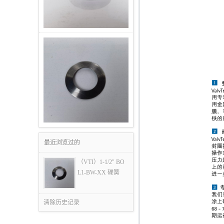
最近浏览过的
（VTI）1-1/2" BO
L1-BW-XX 碟簧
清除历史记录