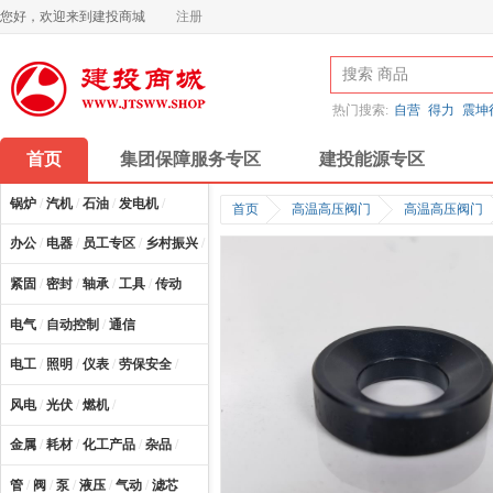
您好，欢迎来到建投商城
注册
热门搜索:
自营
得力
震坤
首页
集团保障服务专区
建投能源专区
锅炉
/
汽机
/
石油
/
发电机
/
首页
高温高压阀门
高温高压阀门
办公
/
电器
/
员工专区
/
乡村振兴
/
计算机及配件
/
紧固
/
密封
/
轴承
/
工具
/
传动
电气
/
自动控制
/
通信
电工
/
照明
/
仪表
/
劳保安全
/
风电
/
光伏
/
燃机
/
金属
/
耗材
/
化工产品
/
杂品
/
管
/
阀
/
泵
/
液压
/
气动
/
滤芯