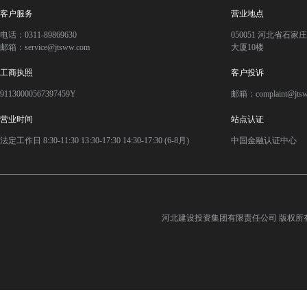
客户服务
营业地点
电话：0311-89869630
050051 河北省石
邮箱：service@jtsww.com
大厦10楼
工商执照
客户投诉
91130000567397459Y
邮箱：complaint@jts
营业时间
站点认证
法定工作日 8:30-11:30 13:30-17:30 14:30-17:30 (6-8月)
中国金融认证中心
河北建设投资集团有限责任公司
版权所有©