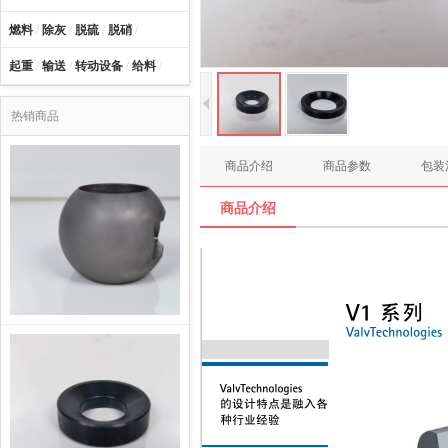
燃料
/
除灰
/
脱硫
/
脱硝
/
起重
/
输送
/
转动设备
/
给料
/
热销商品
商品介绍
商品参数
包装
商品介绍