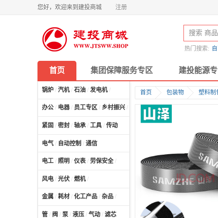
您好，欢迎来到建投商城
注册
热门搜索:
自
首页
集团保障服务专区
建投能源专
锅炉
/
汽机
/
石油
/
发电机
/
首页
包装物
塑料制
办公
/
电器
/
员工专区
/
乡村振兴
/
计算机及配件
/
紧固
/
密封
/
轴承
/
工具
/
传动
电气
/
自动控制
/
通信
电工
/
照明
/
仪表
/
劳保安全
/
风电
/
光伏
/
燃机
/
金属
/
耗材
/
化工产品
/
杂品
/
管
/
阀
/
泵
/
液压
/
气动
/
滤芯