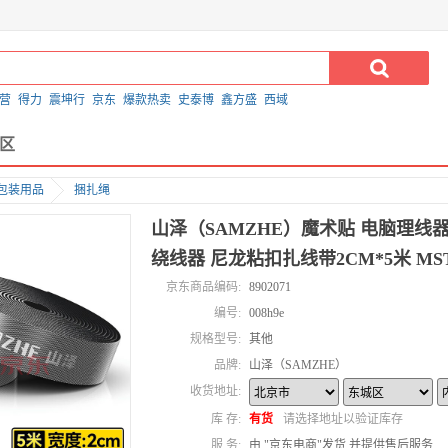
营
得力
震坤行
京东
爆款热卖
史泰博
鑫方盛
西域
区
包装用品
捆扎绳
山泽（SAMZHE）魔术贴 电脑理线
绕线器 尼龙粘扣扎线带2CM*5米 MST
京东商品编码:
8902071
编号:
008h9e
规格型号:
其他
品牌:
山泽（SAMZHE）
收货地址:
库 存:
有货
请选择地址以验证库存
服 务:
由 "京东电商"发货,并提供售后服务