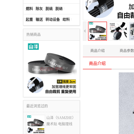
燃料
/
除灰
/
脱硫
/
脱硝
/
起重
/
输送
/
转动设备
/
给料
/
热销商品
商品介绍
商品参数
商品介绍
最近浏览过的
山泽（SAMZHE）
魔术贴 电脑理线