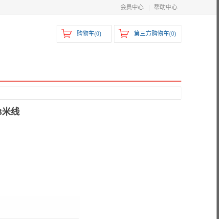
会员中心
|
帮助中心
购物车(
0
)
第三方购物车(
0
)
3米线