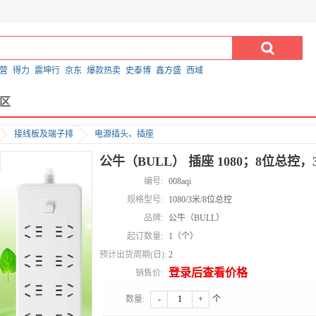
营
得力
震坤行
京东
爆款热卖
史泰博
鑫方盛
西域
区
接线板及端子排
电源插头、插座
公牛（BULL） 插座 1080；8位总控，
编号:
008aqi
规格型号:
1080/3米/8位总控
品牌:
公牛（BULL）
起订数量:
1（个）
预计出货周期(日):
2
登录后查看价格
销售价:
数量:
-
+
个