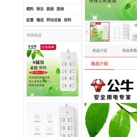
燃料
/
除灰
/
脱硫
/
脱硝
/
起重
/
输送
/
转动设备
/
给料
/
热销商品
商品介绍
商品参数
商品介绍