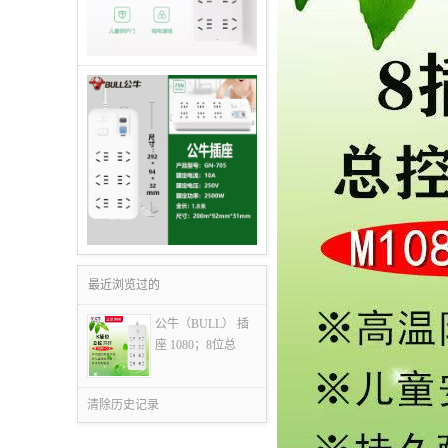
最近浏览过的
公牛（BULL） 插
座 1080；8位总
清除历史记录