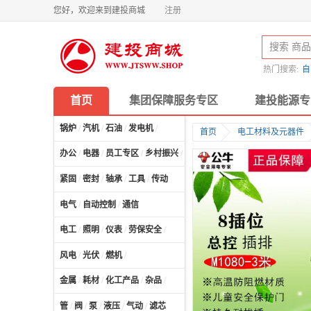
您好，欢迎来到建投商城
注册
热门搜索:
自
首页
集团保障服务专区
建投能源专
锅炉
/
汽机
/
石油
/
发电机
/
首页
电工材料及元器件
办公
/
电器
/
员工专区
/
乡村振兴
/
计算机及配件
/
紧固
/
密封
/
轴承
/
工具
/
传动
电气
/
自动控制
/
通信
电工
/
照明
/
仪表
/
劳保安全
/
风电
/
光伏
/
燃机
/
金属
/
耗材
/
化工产品
/
杂品
/
管
/
阀
/
泵
/
液压
/
气动
/
滤芯