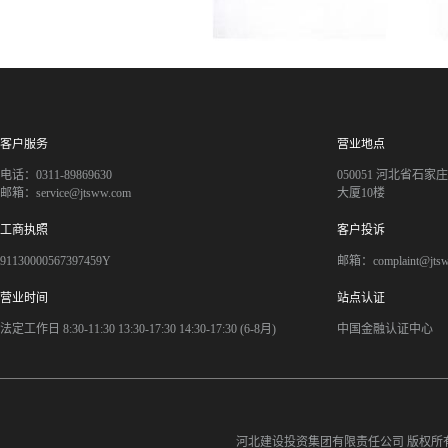
客户服务
营业地点
电话：0311-89869630
050051 河北省石
邮箱：service@jtsww.com
大厦10楼
工商执照
客户投诉
91130000567397459Y
邮箱：complaint@jts
营业时间
站点认证
法定工作日 8:30-11:30 13:30-17:30 14:30-17:30 (6-8月)
中国金融认证中心
河北建设投资集团有限责任公司
版权所有©