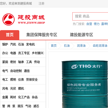
您好，欢迎来到建投商城
注册
热门搜索:
自营
得力
震坤
首页
集团保障服务专区
建投能源专区
锅炉
/
汽机
/
石油
/
发电机
/
首页
石油
润滑油
齿轮润滑油
办公
/
电器
/
员工专区
/
乡村振兴
/
计算机及配件
/
紧固
/
密封
/
轴承
/
工具
/
传动
电气
/
自动控制
/
通信
电工
/
照明
/
仪表
/
劳保安全
/
风电
/
光伏
/
燃机
/
金属
/
耗材
/
化工产品
/
杂品
/
管
/
阀
/
泵
/
液压
/
气动
/
滤芯