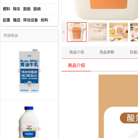
燃料
/
除灰
/
脱硫
/
脱硝
/
起重
/
输送
/
转动设备
/
给料
/
热销商品
商品介绍
商品参数
包装
商品介绍