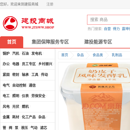
您好，欢迎来到建投商城
注册
热门搜索:
自营
得力
震坤
首页
集团保障服务专区
建投能源专区
锅炉
/
汽机
/
石油
/
发电机
/
首页
杂品
食品类
乳制品
办公
/
电器
/
员工专区
/
乡村振兴
/
计算机及配件
/
紧固
/
密封
/
轴承
/
工具
/
传动
电气
/
自动控制
/
通信
电工
/
照明
/
仪表
/
劳保安全
/
风电
/
光伏
/
燃机
/
金属
/
耗材
/
化工产品
/
杂品
/
管
/
阀
/
泵
/
液压
/
气动
/
滤芯