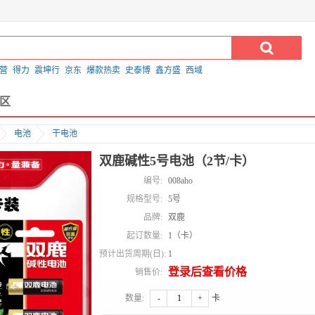
营
得力
震坤行
京东
爆款热卖
史泰博
鑫方盛
西域
区
电池
干电池
双鹿碱性5号电池（2节/卡）
编号:
008aho
规格型号:
5号
品牌:
双鹿
起订数量:
1（卡）
预计出货周期(日):
1
登录后查看价格
销售价:
数量:
-
+
卡