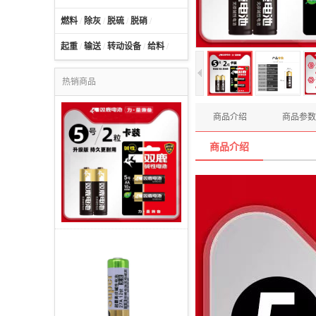
燃料
/
除灰
/
脱硫
/
脱硝
/
起重
/
输送
/
转动设备
/
给料
/
热销商品
商品介绍
商品参数
商品介绍