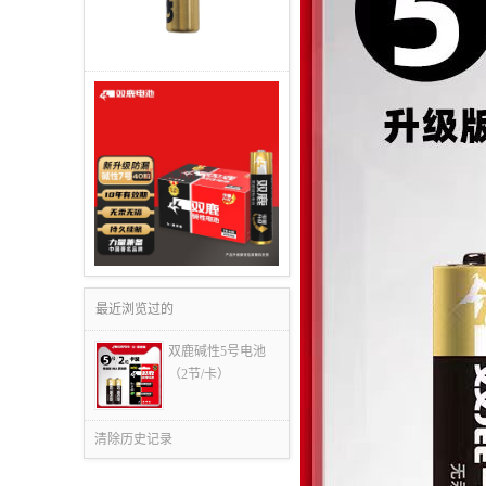
最近浏览过的
双鹿碱性5号电池
（2节/卡）
清除历史记录