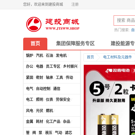
您好，欢迎来到建投商城
注册
热门搜索:
自
首页
集团保障服务专区
建投能源专
锅炉
/
汽机
/
石油
/
发电机
/
首页
电工材料及元器件
办公
/
电器
/
员工专区
/
乡村振兴
/
计算机及配件
/
紧固
/
密封
/
轴承
/
工具
/
传动
电气
/
自动控制
/
通信
电工
/
照明
/
仪表
/
劳保安全
/
风电
/
光伏
/
燃机
/
金属
/
耗材
/
化工产品
/
杂品
/
管
/
阀
/
泵
/
液压
/
气动
/
滤芯