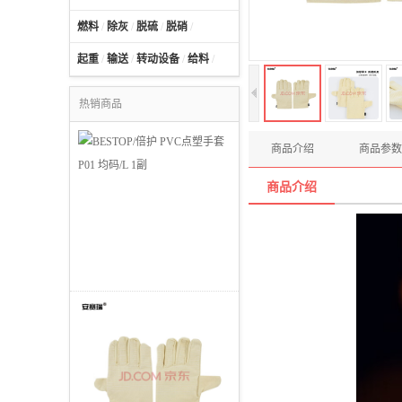
燃料
/
除灰
/
脱硫
/
脱硝
/
起重
/
输送
/
转动设备
/
给料
/
热销商品
商品介绍
商品参数
商品介绍