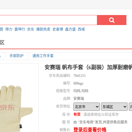
营
得力
震坤行
京东
爆款热卖
史泰博
鑫方盛
西域
区
品
手部防护
通用工作手套
安赛瑞 帆布手套（6副装）加厚耐磨帆布
京东商品编码:
7641211
编号:
008ags
规格型号:
均码,均码
品牌:
安赛瑞
收货地址:
库 存:
有货
请选择地址以验证库存
服 务:
由 "京东电商"发货,并提供售后服务
登录后查看价格
销售价: