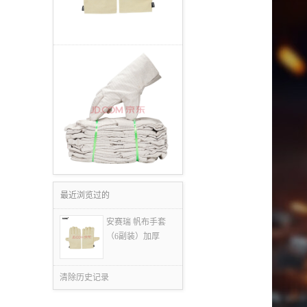
最近浏览过的
安赛瑞 帆布手套
（6副装）加厚
清除历史记录