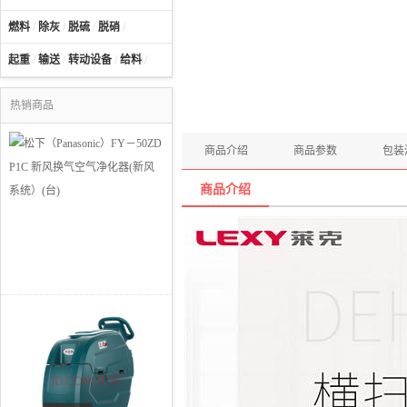
燃料
/
除灰
/
脱硫
/
脱硝
/
起重
/
输送
/
转动设备
/
给料
/
热销商品
商品介绍
商品参数
包装
商品介绍