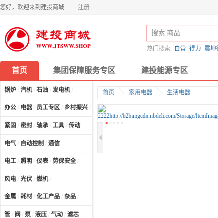
您好，欢迎来到建投商城
注册
热门搜索:
自营
得力
震坤
首页
集团保障服务专区
建投能源专区
锅炉
/
汽机
/
石油
/
发电机
/
首页
家用电器
生活电器
办公
/
电器
/
员工专区
/
乡村振兴
/
计算机及配件
/
紧固
/
密封
/
轴承
/
工具
/
传动
电气
/
自动控制
/
通信
电工
/
照明
/
仪表
/
劳保安全
/
风电
/
光伏
/
燃机
/
金属
/
耗材
/
化工产品
/
杂品
/
管
/
阀
/
泵
/
液压
/
气动
/
滤芯