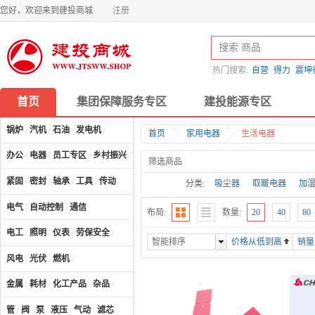
您好，欢迎来到建投商城
注册
热门搜索:
自营
得力
震坤
首页
集团保障服务专区
建投能源专区
锅炉
/
汽机
/
石油
/
发电机
/
首页
家用电器
生活电器
办公
/
电器
/
员工专区
/
乡村振兴
/
计算机及配件
/
筛选商品
紧固
/
密封
/
轴承
/
工具
/
传动
分类:
吸尘器
取暖电器
加
电气
/
自动控制
/
通信
布局:
数量:
20
40
80
电工
/
照明
/
仪表
/
劳保安全
/
智能排序
价格从低到高
销量
风电
/
光伏
/
燃机
/
金属
/
耗材
/
化工产品
/
杂品
/
管
/
阀
/
泵
/
液压
/
气动
/
滤芯