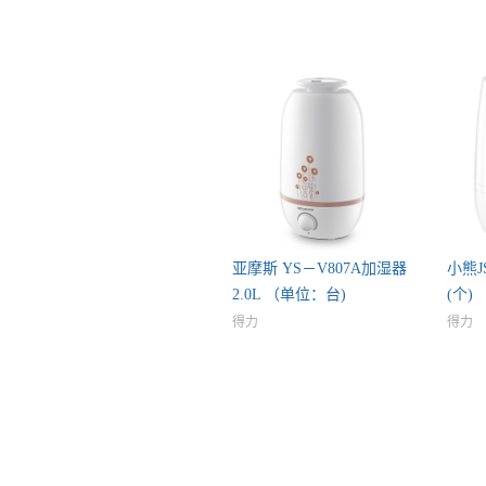
亚摩斯 YS－V807A加湿器
小熊J
2.0L （单位：台)
(个)
得力
得力