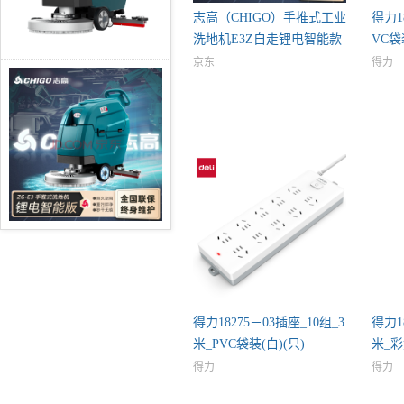
志高（CHIGO）手推式工业
得力1
洗地机E3Z自走锂电智能款
VC袋
洗
京东
得力
得力18275－03插座_10组_3
得力18
米_PVC袋装(白)(只)
米_彩
得力
得力