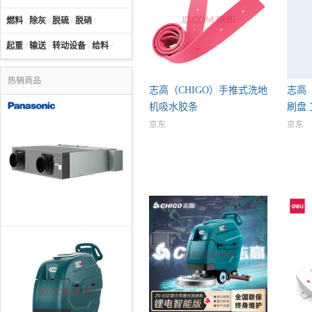
燃料
/
除灰
/
脱硫
/
脱硝
/
起重
/
输送
/
转动设备
/
给料
/
热销商品
志高（CHIGO）手推式洗地
志高
机吸水胶条
刷盘
京东
京东