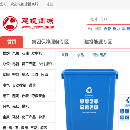
您好，欢迎来到建投商城
注册
热门搜索:
自营
得力
震坤
首页
集团保障服务专区
建投能源专区
锅炉
/
汽机
/
石油
/
发电机
/
首页
杂品
清洁用品
办公
/
电器
/
员工专区
/
乡村振兴
/
计算机及配件
/
紧固
/
密封
/
轴承
/
工具
/
传动
电气
/
自动控制
/
通信
电工
/
照明
/
仪表
/
劳保安全
/
风电
/
光伏
/
燃机
/
金属
/
耗材
/
化工产品
/
杂品
/
管
/
阀
/
泵
/
液压
/
气动
/
滤芯