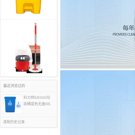
最近浏览过的
科力邦KB1045垃
圾桶蓝色无盖60L
清除历史记录