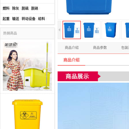
燃料
/
除灰
/
脱硫
/
脱硝
/
起重
/
输送
/
转动设备
/
给料
/
热销商品
商品介绍
商品参数
包装
商品介绍