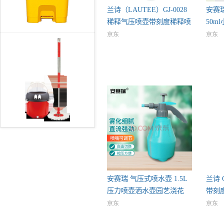
兰诗（LAUTEE）GJ-0028
安赛
稀释气压喷壶带刻度稀释喷
50m
壶
京东
京东
安赛瑞 气压式喷水壶 1.5L
兰诗 
压力喷壶洒水壶园艺浇花
带刻
京东
京东