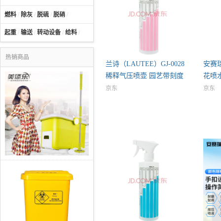
燃料
/
除灰
/
脱硫
/
脱硝
/
起重
/
输送
/
转动设备
/
给料
/
热销商品
兰诗（LAUTEE）GJ-0028
安赛
稀释气压喷壶 园艺带刻度
花喷
喷
京东
京东