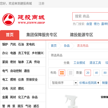
您好，欢迎来到建投商城
注册
热门搜索:
自营
得力
震坤
首页
集团保障服务专区
建投能源专区
锅炉
/
汽机
/
石油
/
发电机
/
首页
杂品
清洁用品
办公
/
电器
/
员工专区
/
乡村振兴
/
计算机及配件
/
筛选商品
紧固
/
密封
/
轴承
/
工具
/
传动
分类:
工业擦拭
清洁工具
电气
/
自动控制
/
通信
布局:
数量:
20
40
80
电工
/
照明
/
仪表
/
劳保安全
/
智能排序
价格从低到高
销量
风电
/
光伏
/
燃机
/
金属
/
耗材
/
化工产品
/
杂品
/
管
/
阀
/
泵
/
液压
/
气动
/
滤芯