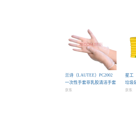
兰诗（LAUTEE）PC2002
星工（
一次性手套非乳胶清洁手套
垃圾
无
物垃
京东
京东