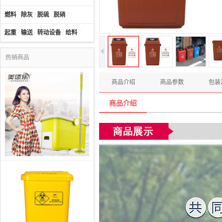
燃料
/
除灰
/
脱硫
/
脱硝
/
起重
/
输送
/
转动设备
/
给料
/
热销商品
商品介绍
商品参数
包装
商品介绍