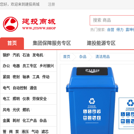
您好，欢迎来到建投商城
注册
热门搜索:
自营
得力
震坤
首页
集团保障服务专区
建投能源专区
锅炉
/
汽机
/
石油
/
发电机
/
首页
杂品
清洁用品
办公
/
电器
/
员工专区
/
乡村振兴
/
计算机及配件
/
紧固
/
密封
/
轴承
/
工具
/
传动
电气
/
自动控制
/
通信
电工
/
照明
/
仪表
/
劳保安全
/
风电
/
光伏
/
燃机
/
金属
/
耗材
/
化工产品
/
杂品
/
管
/
阀
/
泵
/
液压
/
气动
/
滤芯