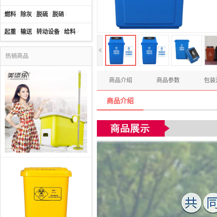
燃料
/
除灰
/
脱硫
/
脱硝
/
起重
/
输送
/
转动设备
/
给料
/
热销商品
商品介绍
商品参数
包装
商品介绍