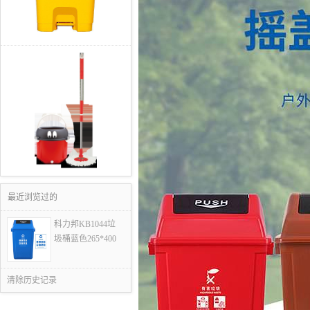
最近浏览过的
科力邦KB1044垃
圾桶蓝色265*400
清除历史记录