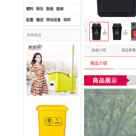
燃料
/
除灰
/
脱硫
/
脱硝
/
起重
/
输送
/
转动设备
/
给料
/
热销商品
商品介绍
商品参数
商品介绍