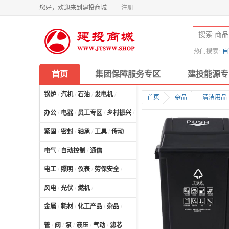
您好，欢迎来到建投商城
注册
热门搜索:
自
首页
集团保障服务专区
建投能源专
锅炉
/
汽机
/
石油
/
发电机
/
首页
杂品
清洁用品
办公
/
电器
/
员工专区
/
乡村振兴
/
计算机及配件
/
紧固
/
密封
/
轴承
/
工具
/
传动
电气
/
自动控制
/
通信
电工
/
照明
/
仪表
/
劳保安全
/
风电
/
光伏
/
燃机
/
金属
/
耗材
/
化工产品
/
杂品
/
管
/
阀
/
泵
/
液压
/
气动
/
滤芯