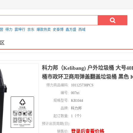
营
得力
震坤行
京东
爆款热卖
史泰博
鑫方盛
西域
区
科力邦（Kelibang) 户外垃圾桶 大号
桶市政环卫商用弹盖翻盖垃圾桶 黑色 KB1
得力商品编码:
101125738PCS
编号:
007tri
规格型号:
KB1044
品牌:
科力邦
起订数量:
1（个）
预计出货周期(日):
登录后查看价格
销售价: