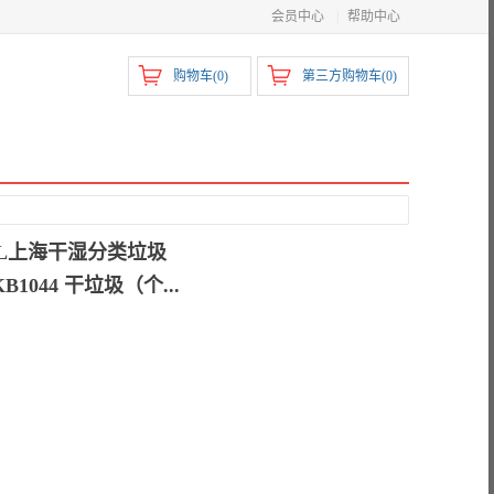
会员中心
|
帮助中心
购物车(
0
)
第三方购物车(
0
)
40L上海干湿分类垃圾
044 干垃圾（个...