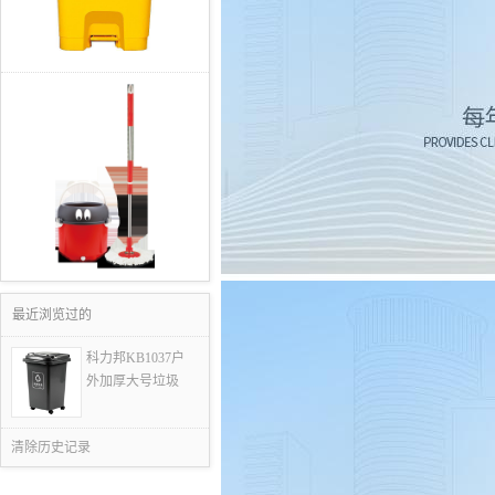
最近浏览过的
科力邦KB1037户
外加厚大号垃圾
清除历史记录