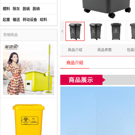
燃料
/
除灰
/
脱硫
/
脱硝
/
起重
/
输送
/
转动设备
/
给料
/
热销商品
商品介绍
商品参数
包装
商品介绍