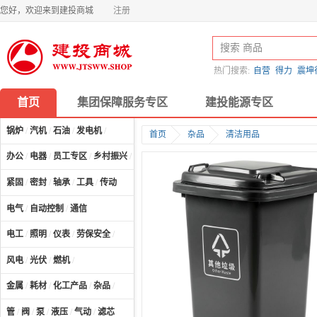
您好，欢迎来到建投商城
注册
热门搜索:
自营
得力
震坤
首页
集团保障服务专区
建投能源专区
锅炉
/
汽机
/
石油
/
发电机
/
首页
杂品
清洁用品
办公
/
电器
/
员工专区
/
乡村振兴
/
计算机及配件
/
紧固
/
密封
/
轴承
/
工具
/
传动
电气
/
自动控制
/
通信
电工
/
照明
/
仪表
/
劳保安全
/
风电
/
光伏
/
燃机
/
金属
/
耗材
/
化工产品
/
杂品
/
管
/
阀
/
泵
/
液压
/
气动
/
滤芯