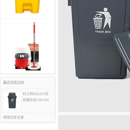
最近浏览过的
科力邦KB1013垃
圾桶灰色330*450
清除历史记录