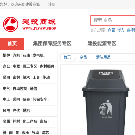
您好，欢迎来到建投商城
注册
热门搜索:
自营
得力
震坤
首页
集团保障服务专区
建投能源专区
锅炉
/
汽机
/
石油
/
发电机
/
首页
杂品
清洁用品
办公
/
电器
/
员工专区
/
乡村振兴
/
计算机及配件
/
紧固
/
密封
/
轴承
/
工具
/
传动
电气
/
自动控制
/
通信
电工
/
照明
/
仪表
/
劳保安全
/
风电
/
光伏
/
燃机
/
金属
/
耗材
/
化工产品
/
杂品
/
管
/
阀
/
泵
/
液压
/
气动
/
滤芯