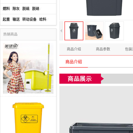
燃料
/
除灰
/
脱硫
/
脱硝
/
起重
/
输送
/
转动设备
/
给料
/
热销商品
商品介绍
商品参数
包装
商品介绍