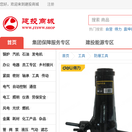
您好，欢迎来到建投商城
注册
热门搜索:
自营
得力
震坤
首页
集团保障服务专区
建投能源专区
锅炉
/
汽机
/
石油
/
发电机
/
首页
工具
防爆工具
办公
/
电器
/
员工专区
/
乡村振兴
/
计算机及配件
/
紧固
/
密封
/
轴承
/
工具
/
传动
电气
/
自动控制
/
通信
电工
/
照明
/
仪表
/
劳保安全
/
风电
/
光伏
/
燃机
/
金属
/
耗材
/
化工产品
/
杂品
/
管
/
阀
/
泵
/
液压
/
气动
/
滤芯