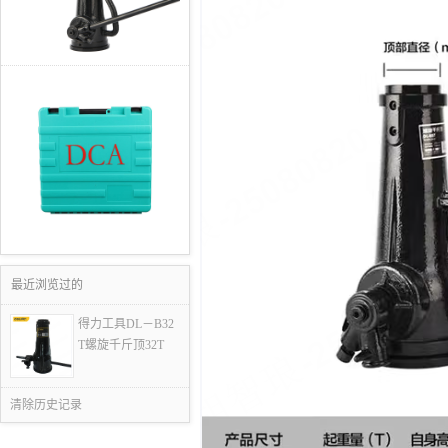
最近浏览过的
得力工具DL－B32
T螺旋千斤顶32T
清除历史记录