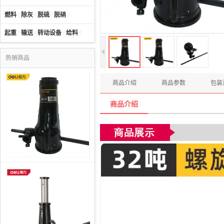
燃料
/
除灰
/
脱硫
/
脱硝
/
起重
/
输送
/
转动设备
/
给料
/
热销商品
商品介绍
商品参数
包装
商品介绍