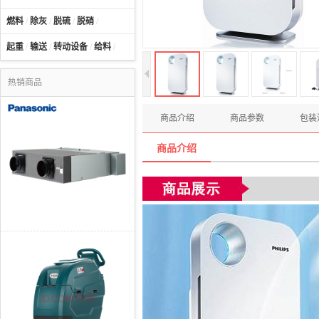
燃料
/
除灰
/
脱硫
/
脱硝
/
起重
/
输送
/
转动设备
/
给料
/
热销商品
商品介绍
商品参数
包装
商品介绍