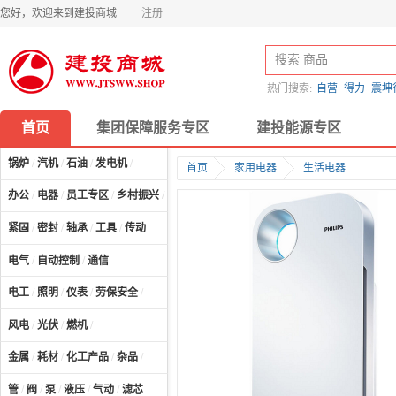
您好，欢迎来到建投商城
注册
热门搜索:
自营
得力
震坤
首页
集团保障服务专区
建投能源专区
锅炉
/
汽机
/
石油
/
发电机
/
首页
家用电器
生活电器
办公
/
电器
/
员工专区
/
乡村振兴
/
计算机及配件
/
紧固
/
密封
/
轴承
/
工具
/
传动
电气
/
自动控制
/
通信
电工
/
照明
/
仪表
/
劳保安全
/
风电
/
光伏
/
燃机
/
金属
/
耗材
/
化工产品
/
杂品
/
管
/
阀
/
泵
/
液压
/
气动
/
滤芯