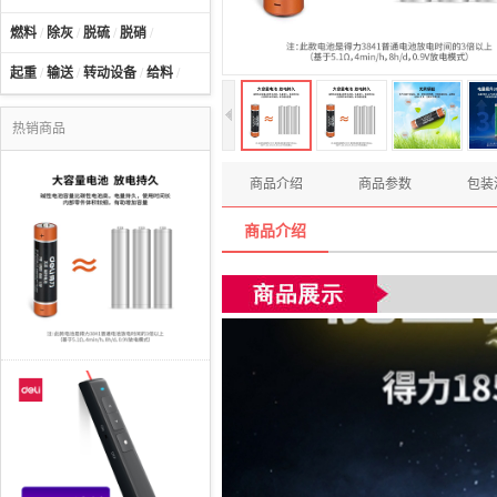
燃料
/
除灰
/
脱硫
/
脱硝
/
起重
/
输送
/
转动设备
/
给料
/
热销商品
商品介绍
商品参数
包装
商品介绍