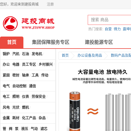
您好，欢迎来到建投商城
注册
热门搜索:
自营
得力
震坤
首页
集团保障服务专区
建投能源专区
锅炉
/
汽机
/
石油
/
发电机
/
首页
办公设备及用品
数码产品及
办公
/
电器
/
员工专区
/
乡村振兴
/
计算机及配件
/
紧固
/
密封
/
轴承
/
工具
/
传动
电气
/
自动控制
/
通信
电工
/
照明
/
仪表
/
劳保安全
/
风电
/
光伏
/
燃机
/
金属
/
耗材
/
化工产品
/
杂品
/
管
/
阀
/
泵
/
液压
/
气动
/
滤芯