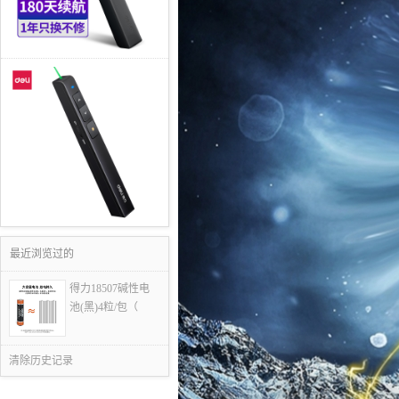
最近浏览过的
得力18507碱性电
池(黑)4粒/包（
清除历史记录