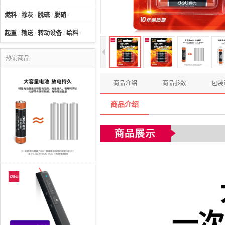
燃料
/
除灰
/
脱硫
/
脱硝
/
起重
/
输送
/
转动设备
/
给料
/
热销商品
商品介绍
商品参数
包装
商品介绍