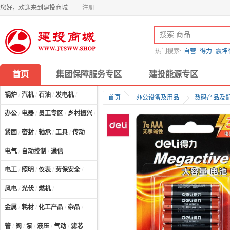
您好，欢迎来到建投商城
注册
热门搜索:
自营
得力
震坤
首页
集团保障服务专区
建投能源专区
锅炉
/
汽机
/
石油
/
发电机
/
首页
办公设备及用品
数码产品及
办公
/
电器
/
员工专区
/
乡村振兴
/
计算机及配件
/
紧固
/
密封
/
轴承
/
工具
/
传动
电气
/
自动控制
/
通信
电工
/
照明
/
仪表
/
劳保安全
/
风电
/
光伏
/
燃机
/
金属
/
耗材
/
化工产品
/
杂品
/
管
/
阀
/
泵
/
液压
/
气动
/
滤芯