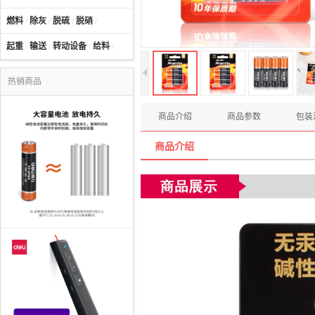
燃料
/
除灰
/
脱硫
/
脱硝
/
起重
/
输送
/
转动设备
/
给料
/
热销商品
商品介绍
商品参数
包装
商品介绍