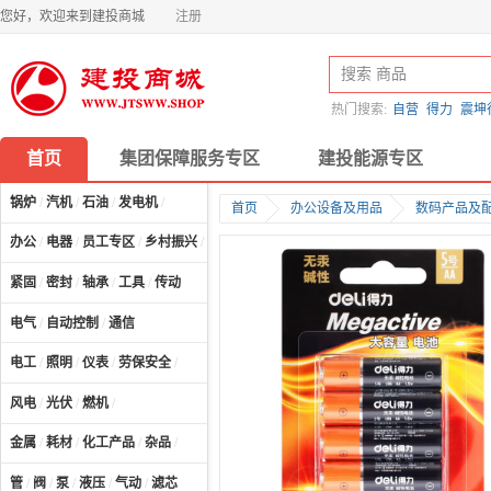
您好，欢迎来到建投商城
注册
热门搜索:
自营
得力
震坤
首页
集团保障服务专区
建投能源专区
锅炉
/
汽机
/
石油
/
发电机
/
首页
办公设备及用品
数码产品及
办公
/
电器
/
员工专区
/
乡村振兴
/
计算机及配件
/
紧固
/
密封
/
轴承
/
工具
/
传动
电气
/
自动控制
/
通信
电工
/
照明
/
仪表
/
劳保安全
/
风电
/
光伏
/
燃机
/
金属
/
耗材
/
化工产品
/
杂品
/
管
/
阀
/
泵
/
液压
/
气动
/
滤芯