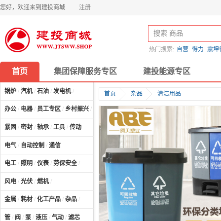
您好，欢迎来到建投商城
注册
热门搜索:
自营
得力
震坤
首页
集团保障服务专区
建投能源专区
锅炉
/
汽机
/
石油
/
发电机
/
首页
杂品
清洁用品
办公
/
电器
/
员工专区
/
乡村振兴
/
计算机及配件
/
紧固
/
密封
/
轴承
/
工具
/
传动
电气
/
自动控制
/
通信
电工
/
照明
/
仪表
/
劳保安全
/
风电
/
光伏
/
燃机
/
金属
/
耗材
/
化工产品
/
杂品
/
管
/
阀
/
泵
/
液压
/
气动
/
滤芯