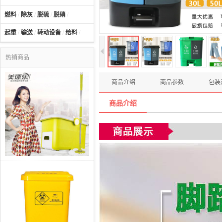
燃料
/
除灰
/
脱硫
/
脱硝
/
起重
/
输送
/
转动设备
/
给料
/
热销商品
商品介绍
商品参数
包装
商品介绍