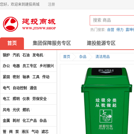
您好，欢迎来到建投商城
注册
热门搜索:
自营
得力
震坤
首页
集团保障服务专区
建投能源专区
锅炉
/
汽机
/
石油
/
发电机
/
首页
杂品
清洁用品
办公
/
电器
/
员工专区
/
乡村振兴
/
计算机及配件
/
紧固
/
密封
/
轴承
/
工具
/
传动
电气
/
自动控制
/
通信
电工
/
照明
/
仪表
/
劳保安全
/
风电
/
光伏
/
燃机
/
金属
/
耗材
/
化工产品
/
杂品
/
管
/
阀
/
泵
/
液压
/
气动
/
滤芯