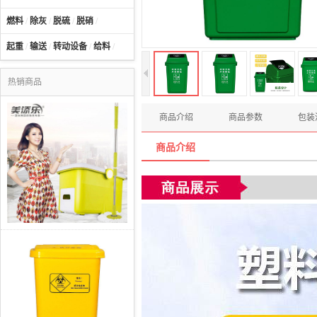
燃料
/
除灰
/
脱硫
/
脱硝
/
起重
/
输送
/
转动设备
/
给料
/
热销商品
商品介绍
商品参数
包装
商品介绍