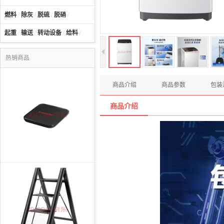
燃料
/
除灰
/
脱硫
/
脱硝
/
起重
/
输送
/
转动设备
/
给料
/
热销商品
商品介绍
商品参数
包装
商品介绍