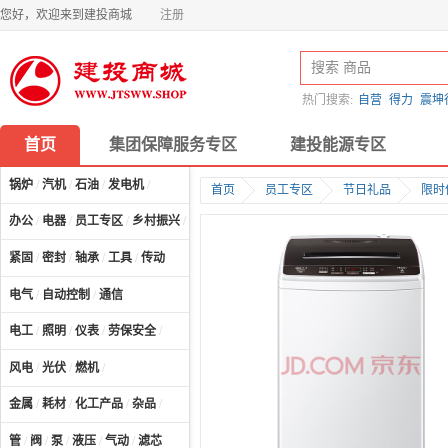
您好，欢迎来到建投商城
注册
热门搜索:
自营
得力
震坤
首页
集团保障服务专区
建投能源专区
锅炉
/
汽机
/
石油
/
发电机
/
首页
员工专区
节日礼品
限时
办公
/
电器
/
员工专区
/
乡村振兴
/
计算机及配件
/
紧固
/
密封
/
轴承
/
工具
/
传动
电气
/
自动控制
/
通信
电工
/
照明
/
仪表
/
劳保安全
/
风电
/
光伏
/
燃机
/
金属
/
耗材
/
化工产品
/
杂品
/
管
/
阀
/
泵
/
液压
/
气动
/
滤芯