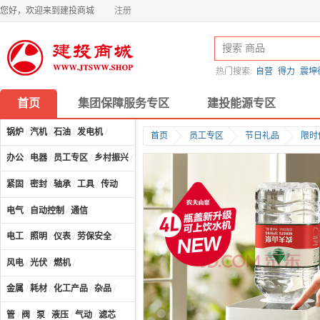
您好，欢迎来到建投商城
注册
热门搜索:
自营
得力
震坤
首页
集团保障服务专区
建投能源专区
锅炉
/
汽机
/
石油
/
发电机
/
首页
员工专区
节日礼品
限时
办公
/
电器
/
员工专区
/
乡村振兴
/
计算机及配件
/
紧固
/
密封
/
轴承
/
工具
/
传动
电气
/
自动控制
/
通信
电工
/
照明
/
仪表
/
劳保安全
/
风电
/
光伏
/
燃机
/
金属
/
耗材
/
化工产品
/
杂品
/
管
/
阀
/
泵
/
液压
/
气动
/
滤芯