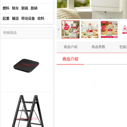
燃料
/
除灰
/
脱硫
/
脱硝
/
起重
/
输送
/
转动设备
/
给料
/
热销商品
商品介绍
商品参数
包装
商品介绍