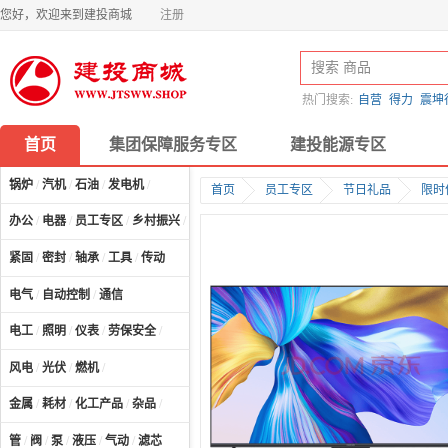
您好，欢迎来到建投商城
注册
热门搜索:
自营
得力
震坤
首页
集团保障服务专区
建投能源专区
锅炉
/
汽机
/
石油
/
发电机
/
首页
员工专区
节日礼品
限时
办公
/
电器
/
员工专区
/
乡村振兴
/
计算机及配件
/
紧固
/
密封
/
轴承
/
工具
/
传动
电气
/
自动控制
/
通信
电工
/
照明
/
仪表
/
劳保安全
/
风电
/
光伏
/
燃机
/
金属
/
耗材
/
化工产品
/
杂品
/
管
/
阀
/
泵
/
液压
/
气动
/
滤芯