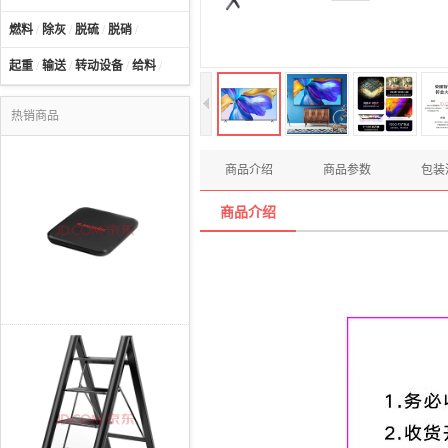
燃料
/
除灰
/
脱硫
/
脱硝
/
起重
/
输送
/
转动设备
/
给料
/
热销商品
商品介绍
商品参数
包装
商品介绍