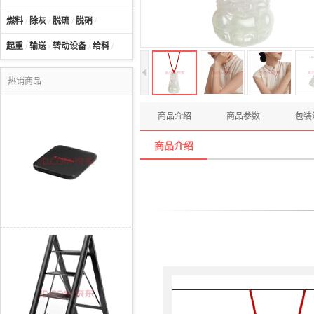
燃料
/
除灰
/
脱硫
/
脱硝
/
起重
/
输送
/
转动设备
/
给料
/
热销商品
商品介绍
商品参数
包装
商品介绍