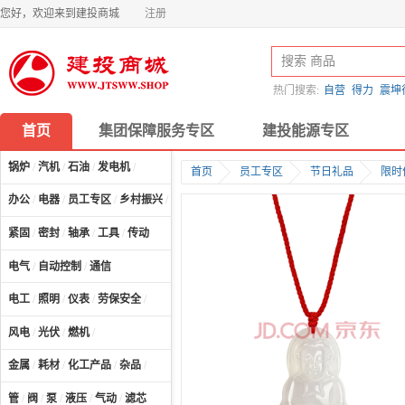
您好，欢迎来到建投商城
注册
热门搜索:
自营
得力
震坤
首页
集团保障服务专区
建投能源专区
锅炉
/
汽机
/
石油
/
发电机
/
首页
员工专区
节日礼品
限时
办公
/
电器
/
员工专区
/
乡村振兴
/
计算机及配件
/
紧固
/
密封
/
轴承
/
工具
/
传动
电气
/
自动控制
/
通信
电工
/
照明
/
仪表
/
劳保安全
/
风电
/
光伏
/
燃机
/
金属
/
耗材
/
化工产品
/
杂品
/
管
/
阀
/
泵
/
液压
/
气动
/
滤芯