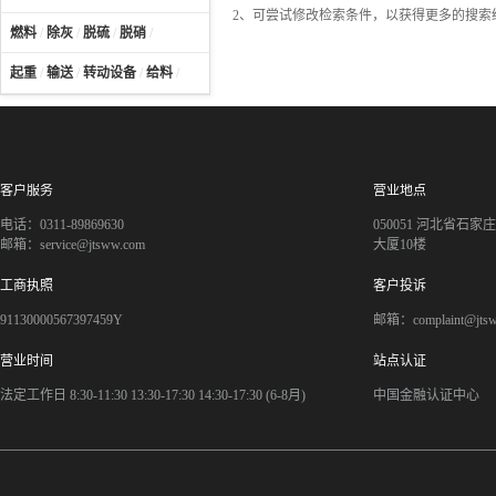
2、可尝试修改检索条件，以获得更多的搜索
燃料
/
除灰
/
脱硫
/
脱硝
/
起重
/
输送
/
转动设备
/
给料
/
客户服务
营业地点
电话：0311-89869630
050051 河北省石
邮箱：service@jtsww.com
大厦10楼
工商执照
客户投诉
91130000567397459Y
邮箱：complaint@jts
营业时间
站点认证
法定工作日 8:30-11:30 13:30-17:30 14:30-17:30 (6-8月)
中国金融认证中心