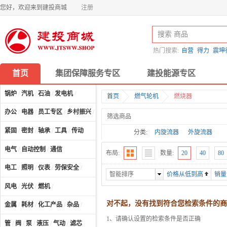
您好，欢迎来到建投商城
注册
热门搜索:
自营
得力
震坤
首页
集团保障服务专区
建投能源专区
锅炉
/
汽机
/
石油
/
发电机
/
首页
燃气轮机
燃烧器
办公
/
电器
/
员工专区
/
乡村振兴
/
计算机及配件
/
筛选商品
紧固
/
密封
/
轴承
/
工具
/
传动
分类:
内旋流器
外旋流器
电气
/
自动控制
/
通信
布局:
数量:
20
40
80
电工
/
照明
/
仪表
/
劳保安全
/
智能排序
价格从低到高
销量
风电
/
光伏
/
燃机
/
对不起，没有找到符合您检索条件的商
金属
/
耗材
/
化工产品
/
杂品
/
1、请确认设置的检索条件是否正确
管
/
阀
/
泵
/
液压
/
气动
/
滤芯