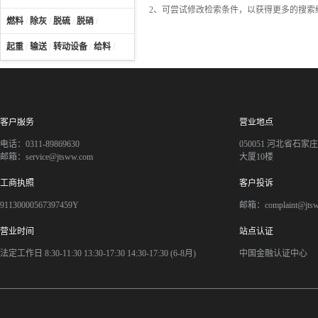
2、可尝试修改检索条件，以获得更多的搜索
燃料
/
除灰
/
脱硫
/
脱硝
/
起重
/
输送
/
转动设备
/
给料
/
客户服务
营业地点
电话：0311-89869630
050051 河北省石
邮箱：service@jtsww.com
大厦10楼
工商执照
客户投诉
91130000567397459Y
邮箱：complaint@jts
营业时间
站点认证
法定工作日 8:30-11:30 13:30-17:30 14:30-17:30 (6-8月)
中国金融认证中心