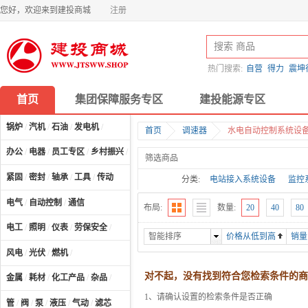
您好，欢迎来到建投商城
注册
热门搜索:
自营
得力
震坤
首页
集团保障服务专区
建投能源专区
锅炉
/
汽机
/
石油
/
发电机
/
首页
调速器
水电自动控制系统设
办公
/
电器
/
员工专区
/
乡村振兴
/
计算机及配件
/
筛选商品
紧固
/
密封
/
轴承
/
工具
/
传动
分类:
电站接入系统设备
监控
电气
/
自动控制
/
通信
布局:
数量:
20
40
80
电工
/
照明
/
仪表
/
劳保安全
/
智能排序
价格从低到高
销量
风电
/
光伏
/
燃机
/
对不起，没有找到符合您检索条件的商
金属
/
耗材
/
化工产品
/
杂品
/
1、请确认设置的检索条件是否正确
管
/
阀
/
泵
/
液压
/
气动
/
滤芯