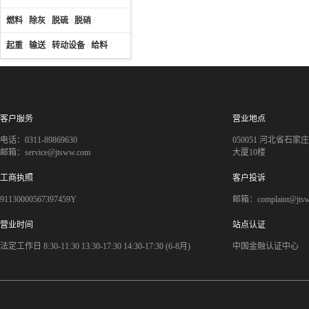
燃料
/
除灰
/
脱硫
/
脱硝
/
起重
/
输送
/
转动设备
/
给料
/
客户服务
营业地点
电话：0311-89869630
050051 河北省石
邮箱：service@jtsww.com
大厦10楼
工商执照
客户投诉
91130000567397459Y
邮箱：complaint@jts
营业时间
站点认证
法定工作日 8:30-11:30 13:30-17:30 14:30-17:30 (6-8月)
中国金融认证中心