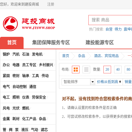
您好，欢迎来到建投商城
注册
热门搜索:
自营
得力
震坤
首页
集团保障服务专区
建投能源专区
锅炉
/
汽机
/
石油
/
发电机
/
首页
杂品
酒店、宾馆用品
一
办公
/
电器
/
员工专区
/
乡村振兴
/
计算机及配件
/
布局:
数量:
20
40
80
紧固
/
密封
/
轴承
/
工具
/
传动
智能排序
价格从低到高
销量
电气
/
自动控制
/
通信
电工
/
照明
/
仪表
/
劳保安全
/
对不起，没有找到符合您检索条件的商
1、请确认设置的检索条件是否正确
风电
/
光伏
/
燃机
/
2、可尝试修改检索条件，以获得更多的搜索
金属
/
耗材
/
化工产品
/
杂品
/
管
/
阀
/
泵
/
液压
/
气动
/
滤芯