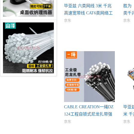
毕亚兹 六类网线 3米 千兆
胜为（
高速宽带线 CAT6类网络工
类千
京东
京东
CABLE CREATION一绳DZ
毕亚兹
124工程自锁式尼龙扎带强
米 
韧性
京东
京东