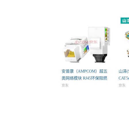
安普康（AMPCOM）超五
山泽(
类网络模块 RJ45环保阻燃
CAT
面板
京东
京东