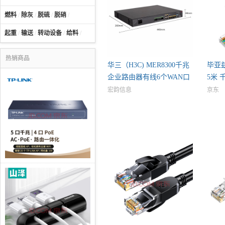
燃料
/
除灰
/
脱硫
/
脱硝
/
起重
/
输送
/
转动设备
/
给料
/
热销商品
华三（H3C) MER8300千兆
毕亚兹
企业路由器有线6个WAN口
5米 
+4个
宏韵信息
京东