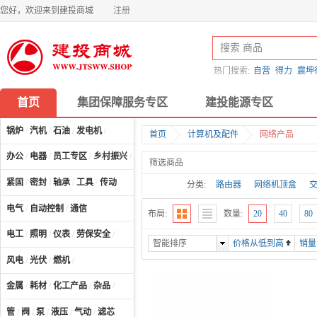
您好，欢迎来到建投商城
注册
热门搜索:
自营
得力
震坤
首页
集团保障服务专区
建投能源专区
锅炉
/
汽机
/
石油
/
发电机
/
首页
计算机及配件
网络产品
办公
/
电器
/
员工专区
/
乡村振兴
/
计算机及配件
/
筛选商品
紧固
/
密封
/
轴承
/
工具
/
传动
分类:
路由器
网络机顶盒
电气
/
自动控制
/
通信
布局:
数量:
20
40
80
电工
/
照明
/
仪表
/
劳保安全
/
智能排序
价格从低到高
销量
风电
/
光伏
/
燃机
/
金属
/
耗材
/
化工产品
/
杂品
/
管
/
阀
/
泵
/
液压
/
气动
/
滤芯