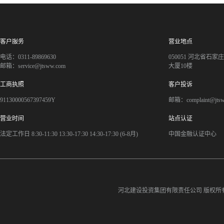
客户服务
营业地点
电话：0311-89869630
050051 河北省石
邮箱：service@jtsww.com
大厦10楼
工商执照
客户投诉
91130000567397459Y
邮箱：complaint@jts
营业时间
站点认证
法定工作日 8:30-11:30 13:30-17:30 14:30-17:30 (6-8月)
中国金融认证中心
河北建设投资集团有限责任公司
版权所有©