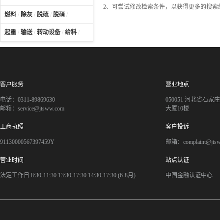
2、可尝试修改检索条件，以获得更多的搜索
燃料
/
除灰
/
脱硫
/
脱硝
/
起重
/
输送
/
转动设备
/
给料
/
客户服务
营业地点
电话：0311-89869630
050051 河北省石
邮箱：service@jtsww.com
大厦10楼
工商执照
客户投诉
91130000567397459Y
邮箱：complaint@jts
营业时间
站点认证
法定工作日 8:30-11:30 13:30-17:30 14:30-17:30 (6-8月)
中国金融认证中心