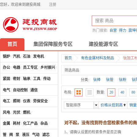
您好，欢迎来到建投商城
注册
热门搜索:
自营
得力
震坤
首页
集团保障服务专区
建投能源专区
锅炉
/
汽机
/
石油
/
发电机
/
首页
有色金属材料及制品
钛加工
办公
/
电器
/
员工专区
/
乡村振兴
/
计算机及配件
/
筛选商品
紧固
/
密封
/
轴承
/
工具
/
传动
分类:
钛棒
钛管
钛粉
钛
电气
/
自动控制
/
通信
布局:
数量:
20
40
80
电工
/
照明
/
仪表
/
劳保安全
/
智能排序
价格从低到高
销量
风电
/
光伏
/
燃机
/
对不起，没有找到符合您检索条件的商
金属
/
耗材
/
化工产品
/
杂品
/
1、请确认设置的检索条件是否正确
管
/
阀
/
泵
/
液压
/
气动
/
滤芯