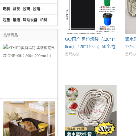
燃料
/
除灰
/
脱硫
/
脱硝
/
起重
/
输送
/
转动设备
/
给料
/
热销商品
GC/国产 黑垃圾袋（120*14
沥水篮
0cm） 120*140cm；50个/卷
17*8
*24
奥玛办公
奥玛办