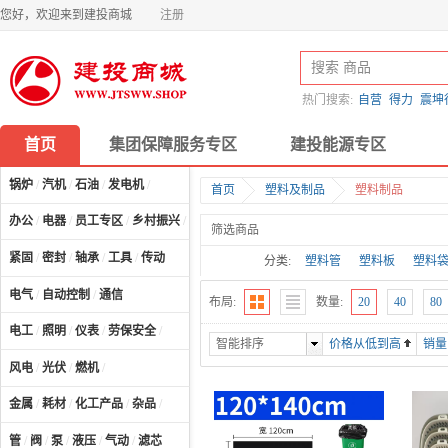
您好，欢迎来到建投商城
注册
热门搜索:
自营
得力
震坤
首页
集团保障服务专区
建投能源专区
锅炉
/
汽机
/
石油
/
发电机
/
首页
塑料及制品
塑料制品
办公
/
电器
/
员工专区
/
乡村振兴
/
计算机及配件
/
筛选商品
紧固
/
密封
/
轴承
/
工具
/
传动
分类:
塑料管
塑料板
塑料
电气
/
自动控制
/
通信
布局:
数量:
20
40
80
电工
/
照明
/
仪表
/
劳保安全
/
智能排序
价格从低到高
销量
风电
/
光伏
/
燃机
/
金属
/
耗材
/
化工产品
/
杂品
/
管
/
阀
/
泵
/
液压
/
气动
/
滤芯