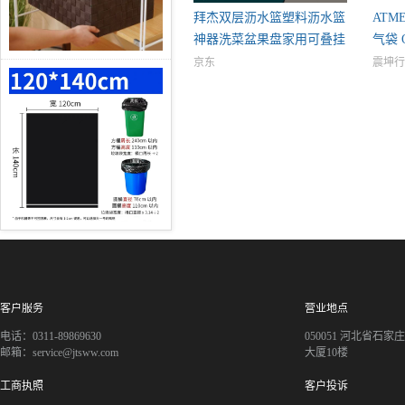
拜杰双层沥水篮塑料沥水篮
ATM
神器洗菜盆果盘家用可叠挂
气袋 O
m
京东
震坤行
客户服务
营业地点
电话：0311-89869630
050051 河北省石
邮箱：service@jtsww.com
大厦10楼
工商执照
客户投诉