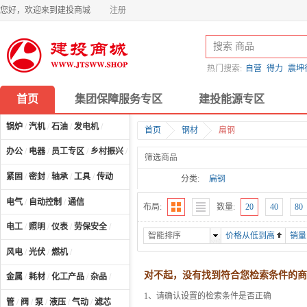
您好，欢迎来到建投商城
注册
热门搜索:
自营
得力
震坤
首页
集团保障服务专区
建投能源专区
锅炉
/
汽机
/
石油
/
发电机
/
首页
钢材
扁钢
办公
/
电器
/
员工专区
/
乡村振兴
/
计算机及配件
/
筛选商品
紧固
/
密封
/
轴承
/
工具
/
传动
分类:
扁钢
电气
/
自动控制
/
通信
布局:
数量:
20
40
80
电工
/
照明
/
仪表
/
劳保安全
/
智能排序
价格从低到高
销量
风电
/
光伏
/
燃机
/
对不起，没有找到符合您检索条件的商
金属
/
耗材
/
化工产品
/
杂品
/
1、请确认设置的检索条件是否正确
管
/
阀
/
泵
/
液压
/
气动
/
滤芯