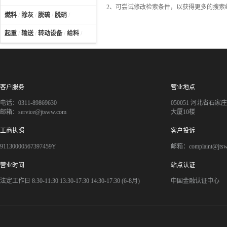
2、可尝试修改检索条件，以获得更多的搜索
燃料
/
除灰
/
脱硫
/
脱硝
/
起重
/
输送
/
转动设备
/
给料
/
客户服务
营业地点
电话：0311-89869630
050051 河北省石
邮箱：service@jtsww.com
大厦10楼
工商执照
客户投诉
91130000567397459Y
邮箱：complaint@jts
营业时间
站点认证
法定工作日 8:30-11:30 13:30-17:30 14:30-17:30 (6-8月)
中国金融认证中心