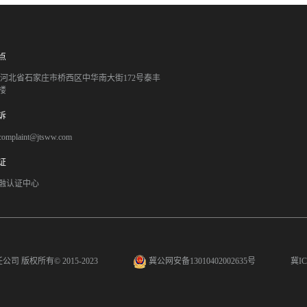
点
051 河北省石家庄市桥西区中华南大街172号泰丰
楼
诉
mplaint@jtsww.com
证
融认证中心
任公司
版权所有© 2015-2023
冀公网安备13010402002635号
冀IC