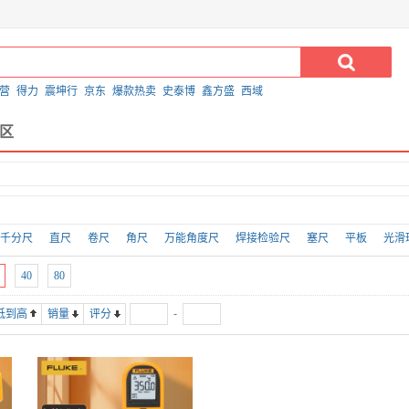
营
得力
震坤行
京东
爆款热卖
史泰博
鑫方盛
西域
区
千分尺
直尺
卷尺
角尺
万能角度尺
焊接检验尺
塞尺
平板
光滑
齿轮切线规
圆规
卡钳
粗糙度比较样块
量块
量针
划针
划针盘
40
80
-
低到高
销量
评分