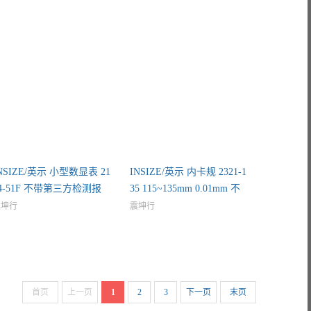
NSIZE/英示 小型数显表 21
INSIZE/英示 内卡规 2321-1
4-51F 不带第三方检测报
35 115~135mm 0.01mm 不
震坤行
震坤行
首页
上一页
1
2
3
下一页
末页