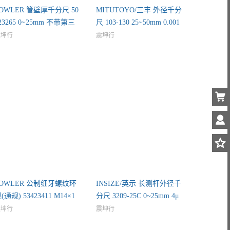
OWLER 管壁厚千分尺 50
MITUTOYO/三丰 外径千分
23265 0~25mm 不带第三
尺 103-130 25~50mm 0.001
方检
mm
震坤行
震坤行
FOWLER 公制细牙螺纹环
INSIZE/英示 长测杆外径千
(通规) 53423411 M14×1
分尺 3209-25C 0~25mm 4μ
通
m
震坤行
震坤行