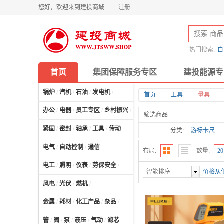
您好，欢迎来到建投商城
注册
热门搜索:
自
首页
集团保障服务专区
建投能源专
锅炉
/
汽机
/
石油
/
发电机
/
首页
工具
量具
办公
/
电器
/
员工专区
/
乡村振兴
/
计算机及配件
/
筛选商品
紧固
/
密封
/
轴承
/
工具
/
传动
分类:
游标卡尺
角度块规
电气
/
自动控制
/
通信
布局:
数量:
20
电工
/
照明
/
仪表
/
劳保安全
/
智能排序
价格从
风电
/
光伏
/
燃机
/
金属
/
耗材
/
化工产品
/
杂品
/
管
/
阀
/
泵
/
液压
/
气动
/
滤芯