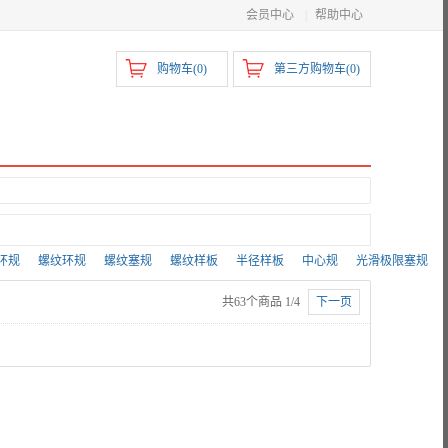
会员中心
|
帮助中心
购物车(
0
)
第三方购物车(
0
)
环规
螺纹环规
螺纹塞规
螺纹样板
半径样板
中心规
光滑极限塞规
水平仪
千分表、百分表
磁力表座
V形架
试电笔
共63个商品 1/4
下一页