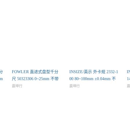
分
FOWLER 直进式盘型千分
INSIZE/英示 外卡规 2332-1
I
1m
尺 50323306 0~25mm 不带
00 80~100mm ±0.04mm 不
1
第三
震坤行
震坤行