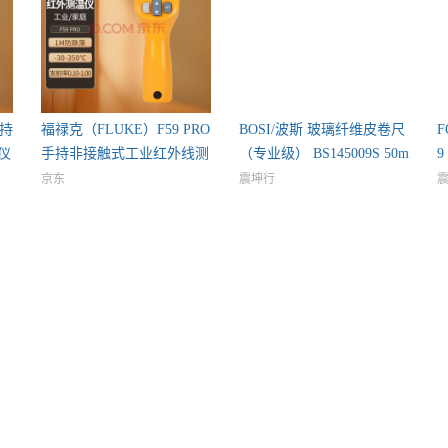
手持
福禄克（FLUKE）F59 PRO
BOSI/波斯 玻璃纤维皮卷尺
F
仪
手持非接触式工业红外线测
（专业级） BS145009S 50m
9
京东
震坤行