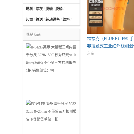
燃料
/
除灰
/
脱硫
/
脱硝
/
起重
/
输送
/
转动设备
/
给料
/
热销商品
福禄克（FLUKE）F59 
非接触式工业红外线测温
京东