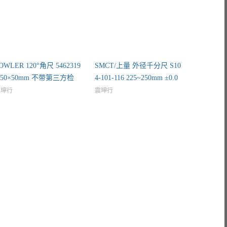
OWLER 120°角尺 5462319
SMCT/上量 外径千分尺 S10
 50×50mm 不带第三方检
4-101-116 225~250mm ±0.0
测
震坤行
震坤行